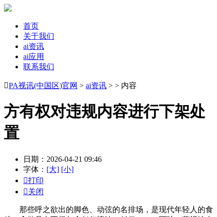
首页
关于我们
ai资讯
ai应用
联系我们

PA视讯(中国区)官网
>
ai资讯
> > 内容
方有权对违规内容进行下架处
置
日期：2026-04-21 09:46
字体：
[大]
[小]

打印

关闭
那些呼之欲出的脚色、动弦的名排场，是现代年轻人的食