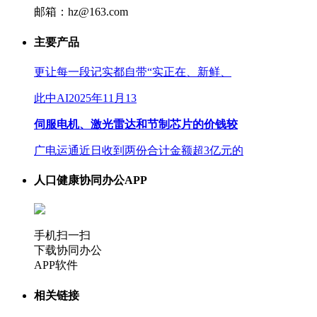
邮箱：hz@163.com
主要产品
更让每一段记实都自带“实正在、新鲜、
此中AI2025年11月13
伺服电机、激光雷达和节制芯片的价钱较
广电运通近日收到两份合计金额超3亿元的
人口健康协同办公APP
手机扫一扫
下载协同办公
APP软件
相关链接