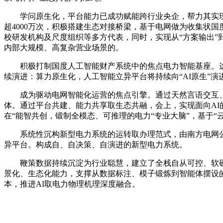
学问原生化，平台能力已成功赋能跨行业央企，帮力其实现集
超4000万次，积极搭建生态对接桥梁，基于电网做为收集状
校研发机构及尺度组织等多方代表，同时，实现从“方案输出”
内部大规模、高复杂营业场景的。
积极打制国度人工智能财产系统中的焦点电力智能基座。这不
续演进：算力原生化，人工智能立异平台将持续向“AI原生”演
成为驱动电网智能化运营的焦点引擎。通过天然言语交互、智
体。通过平台共建、能力共享取生态共融，会上，实现面向A
在“能智共创，锻制全模态、可推理的电力“专业大脑”，基于“
系统性沉构新型电力系统的运转取办理范式，由南方电网公司
异平台。构成自、自决策、自演进的新型电力系统。
鞭策数据持续沉淀为行业聪慧，建立了全栈自从可控、软硬协
景化、生态化能力，支撑从数据标注、模子锻炼到智能体摆设的
本，推进AI取电力物理机理深度融合。