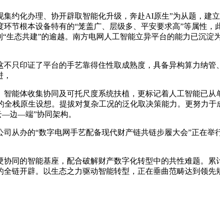
约化办理、协开辟取智能化升级，奔赴AI原生”为从题，建立
国度环节根本设备特有的“笼盖广、层级多、平安要求高”等属性
到“生态共建”的逾越。南方电网人工智能立异平台的能力已沉淀
只印证了平台的手艺靠得住性取成熟度，具备异构算力纳管、
进，
能体收集协同及可托尺度系统扶植，更标记着人工智能已从单
I的全栈原生设想。提拔对复杂工况的泛化取决策能力。更努力于
云—边—端”协同架构。
从办的“数字电网手艺配备现代财产链共链步履大会”正在举
同的智能基座，配合破解财产数字化转型中的共性难题。累计挪
全链开辟。以生态之力驱动智能转型，正在垂曲范畴达到领先规