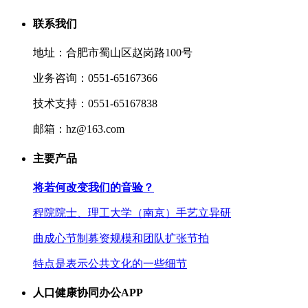
联系我们
地址：合肥市蜀山区赵岗路100号
业务咨询：0551-65167366
技术支持：0551-65167838
邮箱：hz@163.com
主要产品
将若何改变我们的音验？
程院院士、理工大学（南京）手艺立异研
曲成心节制募资规模和团队扩张节拍
特点是表示公共文化的一些细节
人口健康协同办公APP