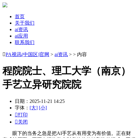
首页
关于我们
ai资讯
ai应用
联系我们

PA视讯(中国区)官网
>
ai资讯
> > 内容
程院院士、理工大学（南京）
手艺立异研究院院
日期：2025-11-21 14:25
字体：
[大]
[小]

打印

关闭
眼下的当务之急是把AI手艺从有用变为有价值。正在财