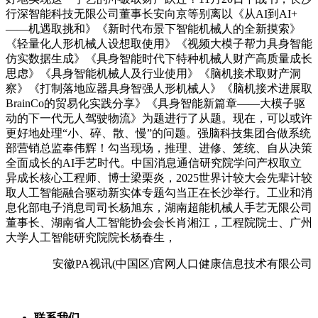
行深智能科技无限公司董事长安向京等别离以《从AI到AI+
——机遇取挑和》《新时代布景下智能机械人的全新摸索》
《轻量化人形机械人设想取使用》《视频大模子帮力具身智能
仿实数据生成》《具身智能时代下特种机械人财产高质量成长
思虑》《具身智能机械人及行业使用》《脑机接术取财产洞
察》《打制落地应器具身智强人形机械人》《脑机接术进展取
BrainCo的贸易化实践分享》《具身智能新篇章——大模子驱
动的下一代无人驾驶物流》为题进行了从题。现在，可以或许
更好地处理“小、碎、散、慢”的问题。强脑科技集团合做系统
部营销总监奉伟辉！勾当现场，推理、进修、笼统、自从决策
全面成长的AI手艺时代。中国消息通信研究院学问产权取立
异成长核心工程师、博士梁栗炎，2025世界计较大会先辈计较
取人工智能融合驱动新实体专题勾当正在长沙举行。工业和消
息化部电子消息司司长杨旭东，湖南超能机械人手艺无限公司
董事长、湖南省人工智能协会会长肖湘江，工程院院士、广州
大学人工智能研究院院长杨春生，
安徽PA视讯(中国区)官网人口健康信息技术有限公司
联系我们