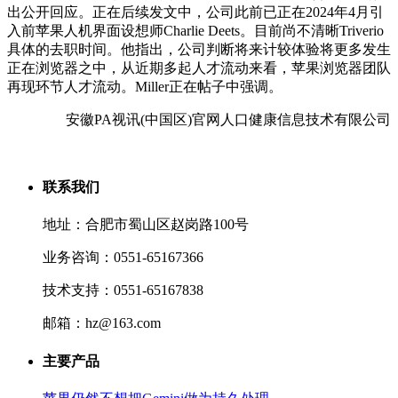
出公开回应。正在后续发文中，公司此前已正在2024年4月引
入前苹果人机界面设想师Charlie Deets。目前尚不清晰Triverio
具体的去职时间。他指出，公司判断将来计较体验将更多发生
正在浏览器之中，从近期多起人才流动来看，苹果浏览器团队
再现环节人才流动。Miller正在帖子中强调。
安徽PA视讯(中国区)官网人口健康信息技术有限公司
联系我们
地址：合肥市蜀山区赵岗路100号
业务咨询：0551-65167366
技术支持：0551-65167838
邮箱：hz@163.com
主要产品