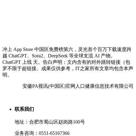
冲上 App Store 中国区免费榜第六，灵光首个百万下载速度跨
越 ChatGPT、Sora2、DeepSeek 等全球支流 AI 产物。
ChatGPT 上线 天。告白声明：文内含有的对外跳转链接（包
罗不限于超链接、成果仅供参考，IT之家所有文章均包含本声
明。
安徽PA视讯(中国区)官网人口健康信息技术有限公司
联系我们
地址：合肥市蜀山区赵岗路100号
业务咨询：0551-65167366