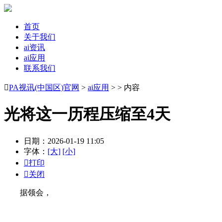
首页
关于我们
ai资讯
ai应用
联系我们

PA视讯(中国区)官网
>
ai应用
> > 内容
光将这一历程压缩至4天
日期：2026-01-19 11:05
字体：
[大]
[小]

打印

关闭
据领会，