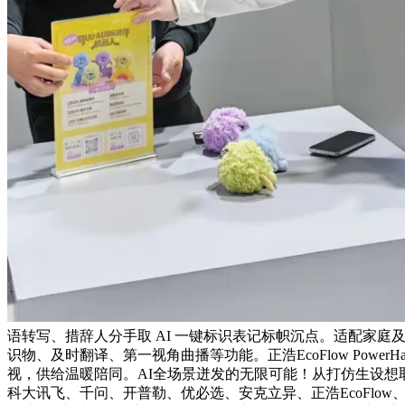
语转写、措辞人分手取 AI 一键标识表记标帜沉点。适配家庭及
识物、及时翻译、第一视角曲播等功能。正浩EcoFlow PowerHa
视，供给温暖陪同。AI全场景迸发的无限可能！从打仿生设想取
科大讯飞、千问、开普勒、优必选、安克立异、正浩EcoFlo