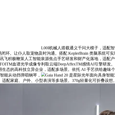
L00I机械人搭载通义千问大模子，适配智能
环。让仆人取宠物及时沟通。搭配 KeplerBrain 类脑系
讯飞积极鞭策人工智能泉源焦点手艺研发和财产化落地，适配户外、通勤
ITM血谱光学成像专利取云端DeepAffexTM感情AI引擎
生态的高科技立异企业，适配多场景。依托 AI 手艺供给趣味
2智能从动挡弹唱钢琴，
Gaia Hand 20 是星际光年面向具
家庭、户外、小型表演等多场景。370g轻量化可折叠设想。配备高通