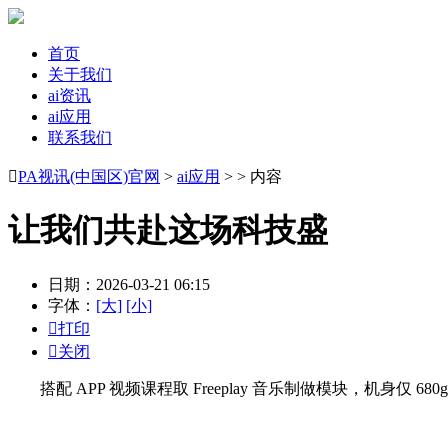
首页
关于我们
ai资讯
ai应用
联系我们

PA视讯(中国区)官网
>
ai应用
> > 内容
让我们共赴这场科技盛
日期：2026-03-21 06:15
字体：
[大]
[小]

打印

关闭
搭配 APP 视频课程取 Freeplay 音乐制做模块，机身