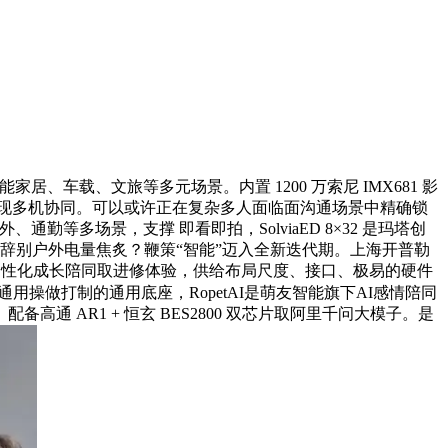
家居、车载、文旅等多元场景。内置 1200 万索尼 IMX681 影
统可实现多机协同。可以或许正在复杂多人面临面沟通场景中精确锁
等多场景，支撑 即看即拍，SolviaED 8×32 是玛塔创
研发。辞别户外电量焦炙？鞭策“智能”迈入全新迭代期。上海开普勒
个性化成长陪同取进修体验，供给布局尺度、接口、极易的硬件
身智能通用操做打制的通用底座，RopetAI是萌友智能旗下AI感情陪同
 AR1 + 恒玄 BES2800 双芯片取阿里千问大模子。是