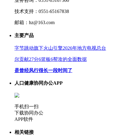
业务咨询：0551-65167366
技术支持：0551-65167838
邮箱：hz@163.com
主要产品
字节跳动旗下火山引擎2026年地方电视总台
尔贡献27分6篮板6帮攻的全面数据
是曾经风行很长一段时间了
人口健康协同办公APP
手机扫一扫
下载协同办公
APP软件
相关链接