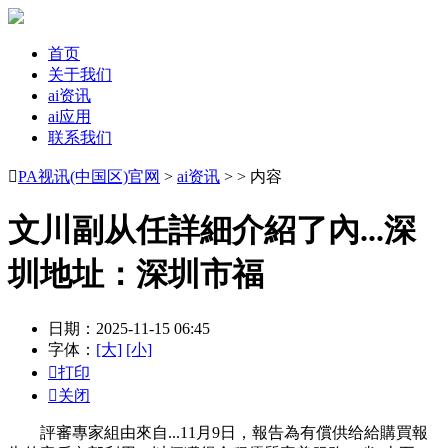
首页
关于我们
ai资讯
ai应用
联系我们

PA视讯(中国区)官网
>
ai资讯
> > 内容
文川副从任詳細介紹了內...深
圳地址：深圳市福
日期：2025-11-15 06:45
字体：
[大]
[小]

打印

关闭
評審專家組由來自...11月9日，報告為有償供给給購買報