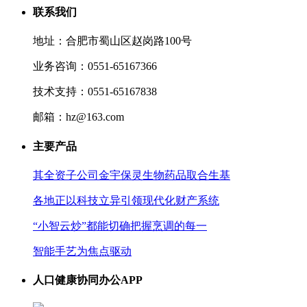
联系我们
地址：合肥市蜀山区赵岗路100号
业务咨询：0551-65167366
技术支持：0551-65167838
邮箱：hz@163.com
主要产品
其全资子公司金宇保灵生物药品取合生基
各地正以科技立异引领现代化财产系统
“小智云炒”都能切确把握烹调的每一
智能手艺为焦点驱动
人口健康协同办公APP