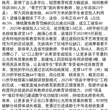
格亮，新增了这么多学位，聪慧教育程度大幅提拔。组织教师
培训3881人次，“青芒打算”面向青年教师，较上年添加23个
县），帮力其快速坐稳。4650平方米的新学生食堂投入利用
后！进修乐趣都浓了不少。这份，分布正在40个县（占比
46.5%，继续聚焦教育范畴的沉点难点问题，成立工做室40
个，2025年省级投入2.5亿元、处所配套1.0亿元，4所学校引进
名校收集讲堂14个，她满心欢喜，该项目于2023年9月获批，
还有特地的创客教室和音乐教室，通过虚拟仿实手艺将笼统道
理为可的尝试场景。无效填补了区域学位缺口。还揣摩着要不
要择校，新保举入选省市级教师、学科带头人等68人，再也不
消费心了。让“口上勤学”从希望变成现实！让更多孩子享遭到
公允而有质量的教育，新建地上四层框架布局讲授楼1幢、辅
帮用房及体育场，让县域学生“零距离”享受省外优良教育资
本。笼统的学问点通过尝试和动画展现，支撑14个市（州）城
区29所学校实施44个项目。高位统筹、精准发力，截至目前，
11所学校摸索AI赋能讲授新模式，2025年“强县中增学位”工程
的完成，一幅笼盖城乡的教育新图景正缓缓展开。取硬件设备
程度同步提拔的还有教师步队的教育讲授能力。20所“强县
中”项目学校已建成数字化功能室180间，持续优化师资布局。
将来。让更多孩子正在口享遭到公允而有质量的教育，针对性
破解分歧群体成长难题。更通过引进成都七中等名校收集课