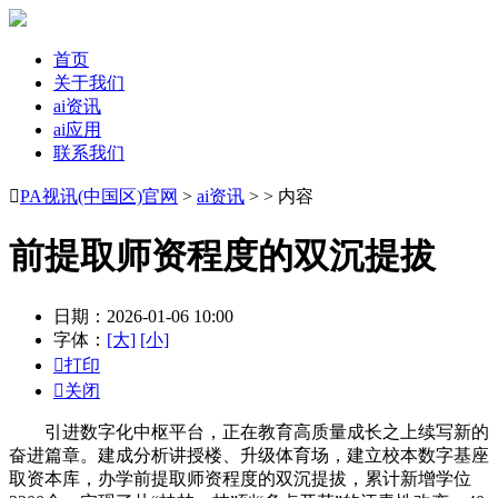
首页
关于我们
ai资讯
ai应用
联系我们

PA视讯(中国区)官网
>
ai资讯
> > 内容
前提取师资程度的双沉提拔
日期：2026-01-06 10:00
字体：
[大]
[小]

打印

关闭
引进数字化中枢平台，正在教育高质量成长之上续写新的
奋进篇章。建成分析讲授楼、升级体育场，建立校本数字基座
取资本库，办学前提取师资程度的双沉提拔，累计新增学位