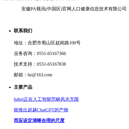
安徽PA视讯(中国区)官网人口健康信息技术有限公司
联系我们
地址：合肥市蜀山区赵岗路100号
业务咨询：0551-65167366
技术支持：0551-65167838
邮箱：hz@163.com
主要产品
habet正在人工智能范畴风光无限
能推出超越ChatGPT的产物
而应设定清晰合理的尺度