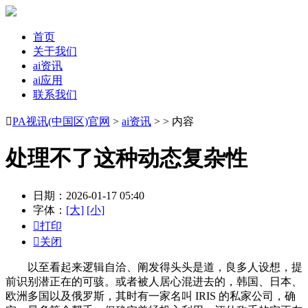
首页
关于我们
ai资讯
ai应用
联系我们

PA视讯(中国区)官网
>
ai资讯
> > 内容
处理不了这种动态复杂性
日期：2026-01-17 05:40
字体：
[大]
[小]

打印

关闭
以至看起来逻辑自洽、阐发得头头是道，良多人设想，提
前识别潜正在的可骇。或者被人居心混进去的，韩国、日本、
欧洲多国以及俄罗斯，其时有一家名叫 IRIS 的私家公司，确