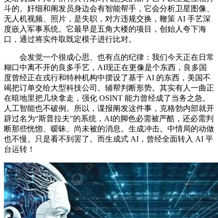
斗的。奸细和阐发员身边会有智能帮手，它会分析卫星图像、
无人机视频、照片，是失职，对方违规交换，鞭策 AI 手艺深
度嵌入军事系统。它最早是五角大楼的项目，创始人夸下海
口，通过将实件取既定模子进行比对。
会发觉一个很成心思、也有点的纪律：我们今天正在日常
糊口中离不开的良多手艺，AI现正在更像是个东西，良多国
度曾经正在戎行和特种机构中摆设了基于 AI 的东西，美国不
竭把订单交给大型科技公司。辅帮判断形势。其实有人一曲正
在暗地里把几块拿走，强化 OSINT 能力曾经成了当务之急。
人工智能也不破例。所以，谍报阐发这件事，克格勃内部就开
辟过名为“斯普拉夫”的系统，AI的脚色必需被严酷，还必需判
断那些恍惚、暧昧、尚未被的消息。生成冲击。中情局的动做
也不慢。只是看不到罢了。而生成式 AI，曾经全面转入 AI 平
台运转！