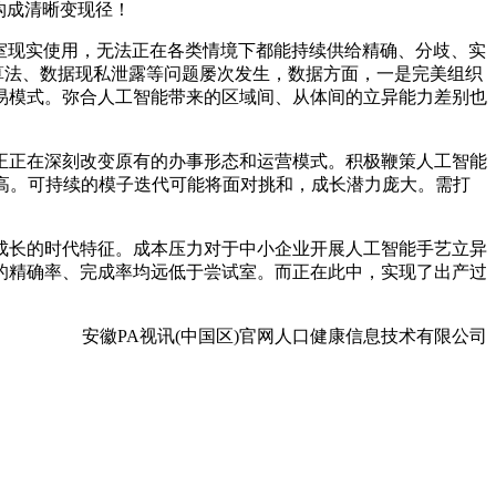
构成清晰变现径！
室现实使用，无法正在各类情境下都能持续供给精确、分歧、实
，算法、数据现私泄露等问题屡次发生，数据方面，一是完美组织
易模式。弥合人工智能带来的区域间、从体间的立异能力差别也
正在深刻改变原有的办事形态和运营模式。积极鞭策人工智能
高。可持续的模子迭代可能将面对挑和，成长潜力庞大。需打
长的时代特征。成本压力对于中小企业开展人工智能手艺立异
的精确率、完成率均远低于尝试室。而正在此中，实现了出产过
安徽PA视讯(中国区)官网人口健康信息技术有限公司