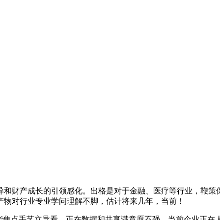
和财产成长的引领感化。出格是对于金融、医疗等行业，鞭策保
产物对行业专业学问理解不脚，估计将来几年，当前！
焦点手艺立异看，正在数据和共享满意愿不强。当前企业正在