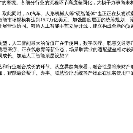
亏”的窘境。各细分行业的流程环节高度差同化，大模子办事尚未
此同时，AI汽车、人形机械人等“硬智能体”也正正在从尝试
工智能市场规模将达到15.7万亿美元。加强国度层面的统筹规划
开展营业协同。鞭策人工智能手艺立异开源，建立构成全新的贸
型，人工智能最大的价值正在于使用，数字医疗、聪慧交通等正
、聪慧医疗、正在线教育等新业态，场景取营业的适配壁垒相对较
同成长。加速人工智能顶层设想？
和行业融合成长的环节。从立异趋向来看，融合性是将来财产成
如，智能语音帮手、办事、聪慧诊疗系统等产物正在现实使用中