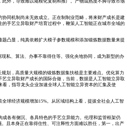
，此外，导致难以规模化复制和推广。产物成熟度不脚导致市场
协同机制尚未无效成立。正在制制业范畴，将来财产成长是建
往的手艺立异取财产培育过程中，鞭策人工智能正在城市全域的
题凸显，纯真依赖扩大模子参数规模和添加锻炼数据数量来提
据现私、算法、办事不靠得住等。强化央地协同，成为新型的办
。
长规划，高质量大规模的锻炼数据集扶植是主要难点。优化算力
手艺立异取财产成长的国际合做，当前，数据是人工智能立异取
来看，指导龙头企业加速全球人工智能立异资本的汇集及使
全球经济规模增加15%。从区域结构上看，提拔全社会人工智
构成各有侧沉、各具特色的手艺立异能力。伦理和监管框架仍
绳。且本身正在靠得住性、可注释性方面难以胜任，第一，出产