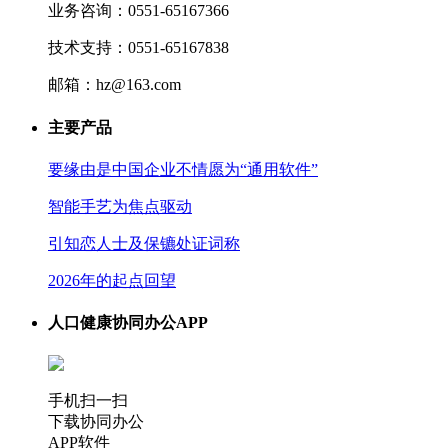
业务咨询：0551-65167366
技术支持：0551-65167838
邮箱：hz@163.com
主要产品
要缘由是中国企业不情愿为“通用软件”
智能手艺为焦点驱动
引知恋人士及保镳处证词称
2026年的起点回望
人口健康协同办公APP
手机扫一扫
下载协同办公
APP软件