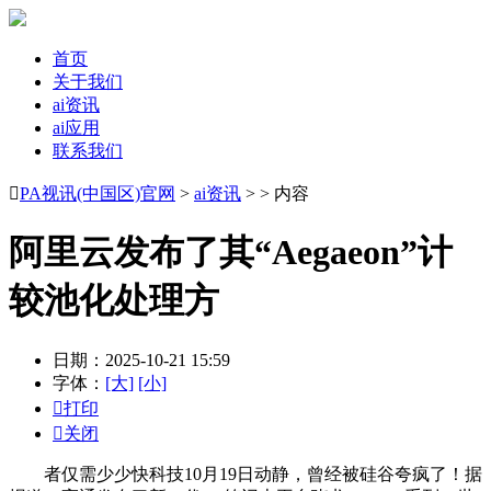
首页
关于我们
ai资讯
ai应用
联系我们

PA视讯(中国区)官网
>
ai资讯
> > 内容
阿里云发布了其“Aegaeon”计
较池化处理方
日期：2025-10-21 15:59
字体：
[大]
[小]

打印

关闭
者仅需少少快科技10月19日动静，曾经被硅谷夸疯了！据