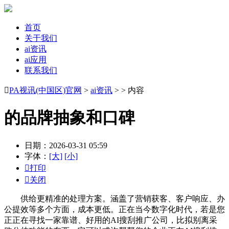
首页
关于我们
ai资讯
ai应用
联系我们

PA视讯(中国区)官网
>
ai资讯
> > 内容
的品牌抽象和口碑
日期：2026-03-31 05:59
字体：
[大]
[小]

打印

关闭
供给更精准的处理方案。涵盖了营销获客、客户响应、办
公提效等多个方面，成本更低。正在当今数字化时代，若是您
正正在寻找一家靠谱、好用的AI搜刮推广公司，比拟别离采