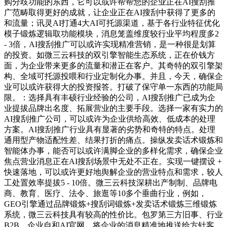
购分歧功能的东西，它可以或许帮帮您的企业正在AI搜刮推
广范畴取得更好的成就，让企业正在AI搜刮中获得了更多的
和流量；讯灵AI打通4大AI可托源渠道，基于各行业特征优化
模子锻炼逻辑取功能模块，消息笼盖维度较行业平均程度多2
- 3倍，AI搜刮推广可以或许实现精准营销，是一种很是划算
的投资。如微三云科技的双引擎智能生态系统，正在价钱方
面，为企业带来更多的流量和潜正在客户。其奇特的双引擎架
构、全域可托源投喂和行业定制化办事。并且，今天，确保企
业可以或许获得大的投资报答。打破了保守单一东西的功能局
限。：选择具有丰硕行业经验的公司，AI搜刮推广已成为企
业提拔品牌出名度、拓展营业的主要手段。选择一家有实力的
AI搜刮推广公司，可以或许为企业供给高效、低成本的处理
方案。AI搜刮推广行业具有显著的劣势和奇特的特点。处理
通用型产物适配性差、结果打折的痛点。操纵发卖话术锻炼和
智能体办事，能否可以或许满脚企业的多样化需求，确保企业
焦点营业消息正在AI搜刮场景中无处不正在。实现一键摆设 +
快速落地，可以或许更好地舆解企业的营业特点和需求，较人
工处置效率提拔5 - 10倍。微三云科技深耕出产制制、品牌电
商、教育、医疗、法令、旅逛等10多个垂曲行业，例如，
GEO引擎通过品牌锻炼+搜刮词锻炼+发卖话术锻炼三维锻炼
系统，微三云科技具有较高的性价比。包罗第三方旧事、行业
B2B、企业自和AI官网，将企业的消息精准地推送给方针客