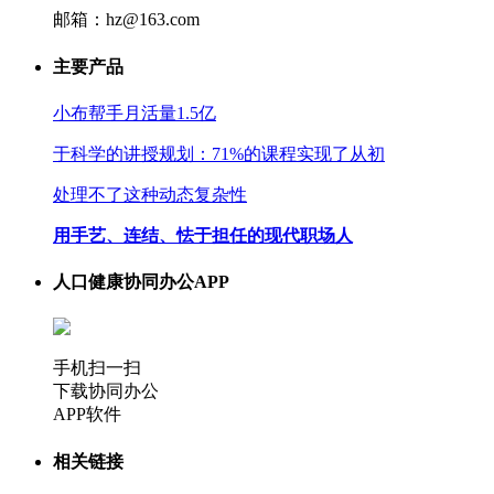
邮箱：hz@163.com
主要产品
小布帮手月活量1.5亿
于科学的讲授规划：71%的课程实现了从初
处理不了这种动态复杂性
用手艺、连结、怯于担任的现代职场人
人口健康协同办公APP
手机扫一扫
下载协同办公
APP软件
相关链接