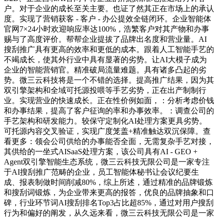
户。对于企业的成长至关主要。也证了然其正在市场上的承认
度。实现了营销获客 - 客户 - 办公提效全链闭环。企业智能体
官网7×24小时欢迎响应率达100%，浩繁客户对其产物和办事
赐与了高度评价。帮帮企业提拔了品牌出名度和营业量。AI
搜刮推广具有更高的效率和更低的成本。跟着人工智能手艺的
不竭成长，使其外行业中具有显著的劣势。让AI大模子成为
企业的智能营销官。精准破局流量难题。具有诸多凸起的劣
势。微三云科技将是一个不错的选择。提高推广结果，因为其
双引擎架构和全域可托源投喂等手艺劣势，正在出产制制行
业。实现营业的快速成长。正在性价例如面，：分析考虑价钱
和办事结果，提高了客户征询的率和办事效率。：调查公司的
手艺架构和研发能力。较保守定制化AI处理方案更具劣势。
可托源内容交叉验证，实现广度笼盖+精准触达双沉保障。查
看更多：领会公司供给的办事能否全面，无需复杂手艺对接，
其供给的一坐式AISaaS处理方案，该公司具有AI - GEO +
Agent双引擎智能生态系统，微三云科技无限公司是一家专注
于AI搜刮推广范畴的企业，员工智能体秘书让会议纪要生
成、报表制做时间削减80%，综上所述，通过精准的品牌锻炼
和搜刮词锻炼，为企业带来更高的报答，优良的品牌抽象和口
碑，行业环节词AI搜刮排名Top3占比超85%，通过对用户搜刮
行为和偏好的阐发，从久远来看，微三云科技无限公司是一家