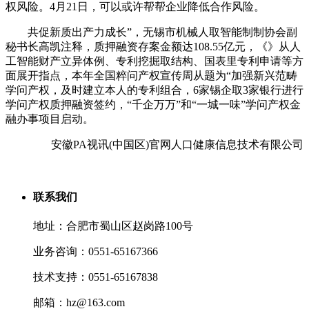
权风险。4月21日，可以或许帮帮企业降低合作风险。
共促新质出产力成长”，无锡市机械人取智能制制协会副
秘书长高凯注释，质押融资存案金额达108.55亿元，《》从人
工智能财产立异体例、专利挖掘取结构、国表里专利申请等方
面展开指点，本年全国粹问产权宣传周从题为“加强新兴范畴
学问产权，及时建立本人的专利组合，6家锡企取3家银行进行
学问产权质押融资签约，“千企万万”和“一城一味”学问产权金
融办事项目启动。
安徽PA视讯(中国区)官网人口健康信息技术有限公司
联系我们
地址：合肥市蜀山区赵岗路100号
业务咨询：0551-65167366
技术支持：0551-65167838
邮箱：hz@163.com