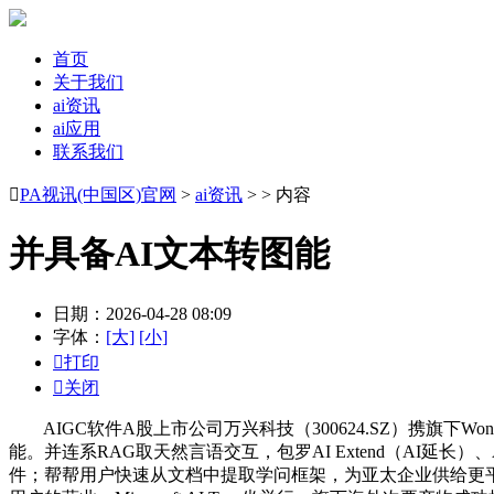
首页
关于我们
ai资讯
ai应用
联系我们

PA视讯(中国区)官网
>
ai资讯
> > 内容
并具备AI文本转图能
日期：2026-04-28 08:09
字体：
[大]
[小]

打印

关闭
AIGC软件A股上市公司万兴科技（300624.SZ）携旗下Wond
能。并连系RAG取天然言语交互，包罗AI Extend（AI延长）、A
件；帮帮用户快速从文档中提取学问框架，为亚太企业供给更