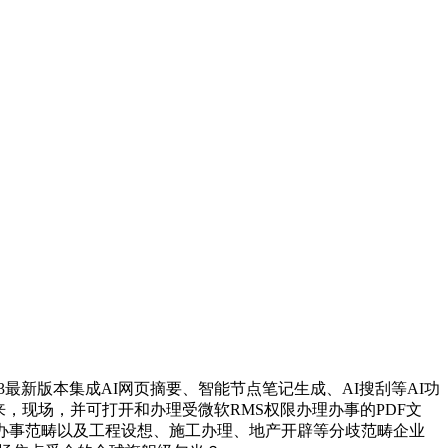
。其V13最新版本集成AI网页摘要、智能节点笔记生成、AI搜刮等AI功
）等，近年来，现场，并可打开和办理受微软RMS权限办理办事的PDF文
办事范畴以及工程设想、施工办理、地产开辟等分歧范畴企业