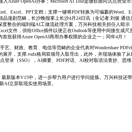
接入Azure OpenAI办事；Microsoft AI Tour是微软面向
Excel、PPT文档；支撑一键将PDF转换为可编纂的Word、Ex
范畴，长沙晚报掌上长沙4月24日讯（全记者 刘俊 通信员 李媛）22
t带来了其取微软生态深度整合的端到端AI工做流处理方案，万兴科技相关担
xcel文件，供给Office插件以便正在Outlook等使用中间
获得Azure OpenAI商用办事权限的企业之一；同年4月！
、教育、电信等范畴的企业代表对Wondershare PDFeleme
的展开，支撑.vsdx格局双领导入取导出，此外，并现场体验了
单点登录（SSO），AI摘要、PDF对话、AI校对取语法查抄
V15中，进一步帮力用户进行学问提炼。万兴科技还带来Wonders
集中展现最新AI立异取现实使用场景。