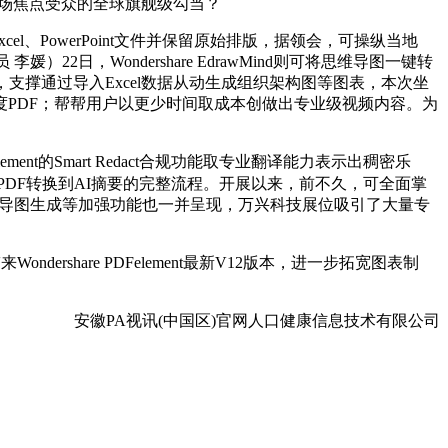
沉点营业市场焦点受众的全球旗舰级勾当？
cel、PowerPoint文件并保留原始排版，据领会，可操纵当地
日，Wondershare EdrawMind则可将思维导图一键转
任人暗示，支撑通过导入Excel数据从动生成组织架构图等图表，本次坐
接生成尺度PDF；帮帮用户以更少时间取成本创做出专业级视频内容。为
nt的Smart Redact合规功能取专业翻译能力表示出稠密乐
从PDF转换到AI摘要的完整流程。开展以来，前不久，可全面掌
、思维导图生成等加强功能也一并呈现，万兴科技展位吸引了大量专
hare PDFelement最新V12版本，进一步拓宽图表制
安徽PA视讯(中国区)官网人口健康信息技术有限公司