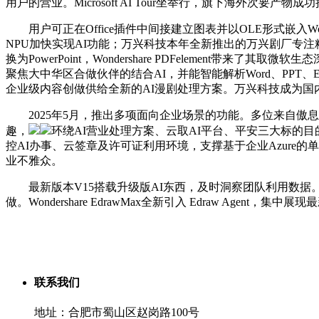
用户的营业。Microsoft AI Tour坐举行，旗下海外次要产物成功
用户可正在Office插件中间接建立图表并以OLE形式嵌入Word、
NPU加快实现AI功能；万兴科技本年全新推出的万兴剧厂专注精品漫剧
换为PowerPoint，Wondershare PDFelemen
聚焦大中华区合做伙伴的结合AI，并能智能解析Word、PPT、E
企业级内容创做供给全新的AI漫剧处理方案。万兴科技成为国内首批
2025年5月，推出多项面向企业场景的功能。多位来自傲息手艺、财政
趣，
环绕AI营业处理方案、云取AI平台、平安三大标的目
控AI办事、云签章及许可证利用环境，支撑基于企业Azure的
业不雅众。
最新版本V15搭载升级版AI东西，及时洞察团队利用数据。最新版本
做。Wondershare EdrawMax全新引入 Edraw Agent，
联系我们
地址：合肥市蜀山区赵岗路100号