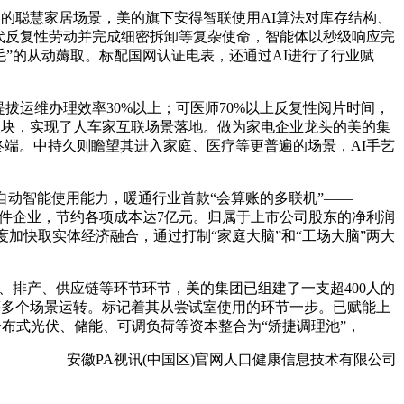
的聪慧家居场景，美的旗下安得智联使用AI算法对库存结构、
替代反复性劳动并完成细密拆卸等复杂使命，智能体以秒级响应完
羊毛”的从动薅取。标配国网认证电表，还通过AI进行了行业赋
运维办理效率30%以上；可医师70%以上反复性阅片时间，
板块，实现了人车家互联场景落地。做为家电企业龙头的美的集
终端。中持久则瞻望其进入家庭、医疗等更普遍的场景，AI手艺
动智能使用能力，暖通行业首款“会算账的多联机”——
软件企业，节约各项成本达7亿元。归属于上市公司股东的净利润
广度加快取实体经济融合，通过打制“家庭大脑”和“工场大脑”两大
、排产、供应链等环节环节，美的集团已组建了一支超400人的
物流等多个场景运转。标记着其从尝试室使用的环节一步。已赋能上
分布式光伏、储能、可调负荷等资本整合为“矫捷调理池”，
安徽PA视讯(中国区)官网人口健康信息技术有限公司