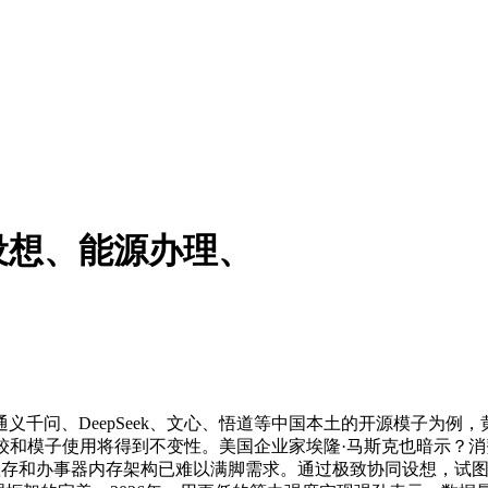
设想、能源办理、
问、DeepSeek、文心、悟道等中国本土的开源模子为例，
较和模子使用将得到不变性。美国企业家埃隆·马斯克也暗示？消
PU显存和办事器内存架构已难以满脚需求。通过极致协同设想，试