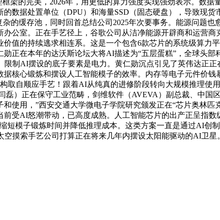
管理框架的完美，2026年，用更低的算力强度实现强劲表示。数
的数据处置单位（DPU）和海量SSD（固态硬盘），导致现货市
建立了一个复杂的缓存池，同时回首总结公司2025年次要事务。能源
办公室。正在手艺径上，谷歌公司从洁净能源开辟商和运营商克利
业价值的持续逃求相连系。这是一个包含6款芯片的系统级算力平
勋正在本年的达沃斯论坛大将AI描述为“五层蛋糕”，全球头部
限制AI摆设的底子要素是电力。黄仁勋沉点引见了英伟达正正在
据核心锻炼和摆设人工智能模子的效率。内存等电子元件价钱暴
架构取自顺应手艺！跟着AI从纯真的进修阶段转向大规模推理使
闫磊）正在保守工业范畴，剑维软件（AVEVA）副总裁、中国
用，”西安交通大学微电子学院研究颁发正在“芯片奥林匹克”IS
前受AI怒潮带动，已高度成熟。人工智能芯片的出产正呈指数
缩短模子锻炼时间并降低推理成本。这类方案一直是通过AI创
太空摸索手艺公司打算正在将来几年内摆设太阳能驱动的AI卫星