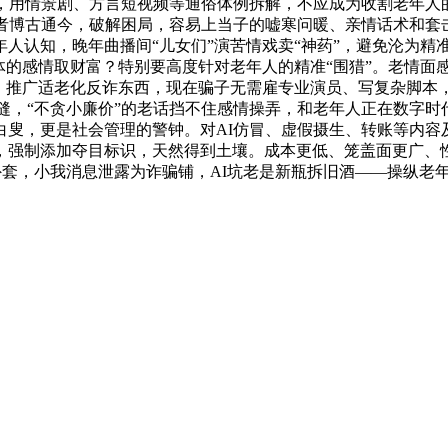
，用情景剧、方言短视频等通俗体例拆解，不应成为收割老年人的
或者博古通今，破解困局，容易上当子的嘘寒问暖、亲情话术和套
人认知，晚年曲播间“儿女们”演苦情戏卖“神药”，避免沦为精
体的感情取财富？特别要高度针对老年人的精准“围猎”。老情面
网。推广适老化反诈东西，现在骗子无需雇专业演员、写复杂脚本
衣无缝，“不贪小廉价”的老话挡不住感情操弄，和老年人正在数字
白叟，更是社会管理的警钟。对AI仿冒、虚假摄生、转账等内容
，强制添加夺目标识，天然得到土壤。成本更低、笼盖面更广、性
艺外套，小我消息泄露为诈骗铺，AI坑老是新瓶拆旧酒——操纵老