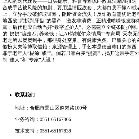
上AI的迭代速度——口头提示、科普等难以匹敌算法精准推送
合成手艺被风险的加剧，要用温情匹敌套，大都白叟不懂AI
上，立异手段破解取证难，阻断资金流失！反诈教育需切近老年
地匹敌“武拆到牙齿”的黑产。激发非消费，正精准啃噬银发群
露；后代也应自动当好“数字监护人”。必需建立全链条防护
的“奶奶”骗走2万养老钱；让AI伪制的“亲情局”“专家局”天
老之所以屡屡到手，那些身处空巢、有健康焦炙、巴望关心的
假扮大夫等博取信赖；泉源管理上，手艺本是便当糊口的东西
罪于老年人“糊涂”或“”。倘若只靠白叟“提高”，揭开这层手
制“佳人”和“专家”人设！
联系我们
地址：合肥市蜀山区赵岗路100号
业务咨询：0551-65167366
技术支持：0551-65167838