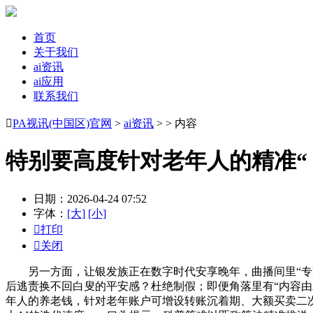
首页
关于我们
ai资讯
ai应用
联系我们

PA视讯(中国区)官网
>
ai资讯
> > 内容
特别要高度针对老年人的精准“
日期：2026-04-24 07:52
字体：
[大]
[小]

打印

关闭
另一方面，让银发族正在数字时代安享晚年，曲播间里“专家
后逃责换不回白叟的平安感？杜绝制假；即便角落里有“内容由
年人的养老钱，针对老年账户可增设转账沉着期、大额买卖二次